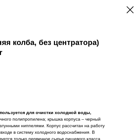
яя колба, без центратора)
r
спользуется для очистки холодной воды,
ачного полипропилена; крышка корпуса – черный
атунными ниппелями. Корпус рассчитан на работу
 входе в систему холодного водоснабжения. В
зуется только первичное сырье пищевого класса.