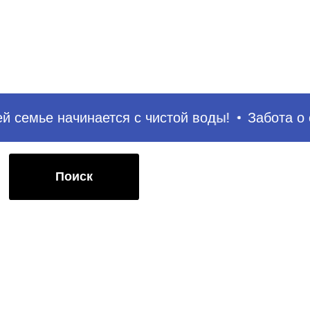
иск
 семье начинается с чистой воды!
Забота о се