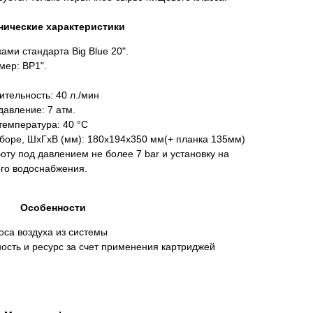
нические характеристики
ами стандарта Big Blue 20".
ер: ВР1".
тельность: 40 л./мин
авление: 7 атм.
емпература: 40 °С
боре, ШхГхВ (мм): 180х194х350 мм(+ планка 135мм)
оту под давлением не более 7 bar и установку на
ого водоснабжения.
Особенности
оса воздуха из системы
ость и ресурс за счет применения картриджей