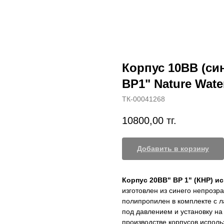
Корпус 10BB (син
ВР1" Nature Wate
ТК-00041268
10800,00
тг.
Добавить в корзину
Корпус 20BB" ВР 1" (КНР) и
изготовлен из синего непрозр
полипропилен в комплекте с л
под давлением и установку на
производстве корпусов исполь