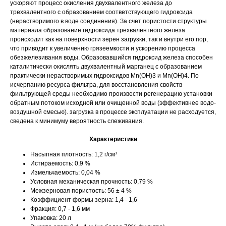
ускоряют процесс окисления двухвалентного железа до
трехвалентного с образованием соответствующего гидроксида
(нерастворимого в воде соединения). За счет пористости структуры
материала образование гидроксида трехвалентного железа
происходит как на поверхности зерен загрузки, так и внутри его пор,
что приводит к увеличению грязеемкости и ускорению процесса
обезжелезивания воды. Образовавшийся гидроксид железа способен
каталитически окислять двухвалентный марганец с образованием
практически нерастворимых гидроксидов Мn(ОН)3 и Мn(ОН)4. По
исчерпанию ресурса фильтра, для восстановления свойств
фильтрующей среды необходимо произвести регенерацию установки
обратным потоком исходной или очищенной воды (эффективнее водо-
воздушной смесью). загрузка в процессе эксплуатации не расходуется,
сведена к минимуму вероятность слеживания.
Характеристики
Насыпная плотность: 1,2 г/см³
Истираемость: 0,9 %
Измельчаемость: 0,04 %
Условная механическая прочность: 0,79 %
Межзерновая пористость: 56 ± 4 %
Коэффициент формы зерна: 1,4 - 1,6
Фракция: 0,7 - 1,6 мм
Упаковка: 20 л