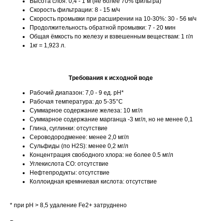
Высота слоя: 0,4 - 1 м (не более 70% фильтра)
Скорость фильтрации: 8 - 15 м/ч
Скорость промывки при расширении на 10-30%: 30 - 56 м/ч
Продолжительность обратной промывки: 7 - 20 мин
Общая ёмкость по железу и взвешенным веществам: 1 г/л
1кг = 1,923 л.
Требования к исходной воде
Рабочий диапазон: 7,0 - 9 ед. pH*
Рабочая температура: до 5-35°С
Суммарное содержание железа: 10 мг/л
Суммарное содержание марганца -3 мг/л, но не менее 0,1
Глина, суглинки: отсутствие
Сероводородменее: менее 2,0 мг/л
Сульфиды (по H2S): менее 0,2 мг/л
Концентрация свободного хлора: не более 0.5 мг/л
Углекислота CO: отсутствие
Нефтепродукты: отсутствие
Коллоидная кремниевая кислота: отсутствие
* при pH > 8,5 удаление Fe
2+
затруднено