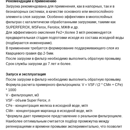
Рекомендации к применению
Загрузка рекомендована для применения, как в напорных, так и в
безнапорных системах, в качестве основного или многослойного
элемента слоя загрузки. Особенно эффективен в многослойных
фильтрах с каталитически обработанными загрузками, такими как
SUPERFEROX, МSFerox, Ferolox, МЖФ и др.
Поиск
Для эффективного окисления Fe2+;более 3 мг/л рекомендуется
предварительная стадия подготовки исходя из состава исходной воды
(подбирается инженерами).
В применении требуется формирование поддерживающего слоя из
Кварцевого гравия фр.2-5мм.
После загрузки в фильтр необходимо выполнить обратную промывку.
Срок службы загрузки до 7 лет и более.
Запуск и эксплуатация
После загрузки в фильтр необходимо выполнить обратную промывку.
Формула расчета примерного фильтроцикла: V = VSF / (2 * СMn + СFe)
* 1000
V - фильтроцикл, м3
VSF - объем Super Ferox, л
СFe - концентрация железа в исходной воде, мг/л
СMn - концентрация марганца в исходной воде, мг/л
*формула дает примерное представление о реальном фильтроцикле.
Наиболее оптимальным считается подбор промежутка между
регенерациями и времени промывки экспериментально, что позволит