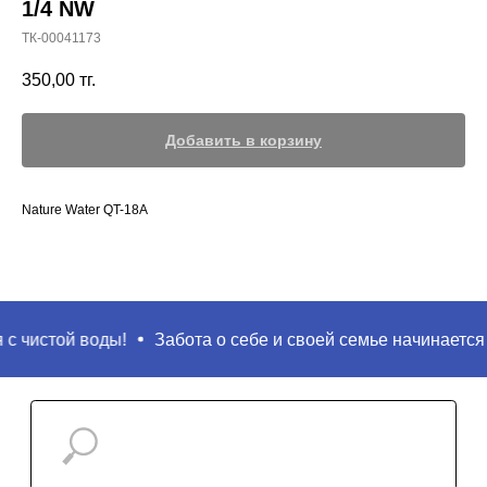
1/4 NW
ТК-00041173
350,00
тг.
Добавить в корзину
Nature Water QT-18A
Поиск
с чистой воды!
Забота о себе и своей семье начинается с