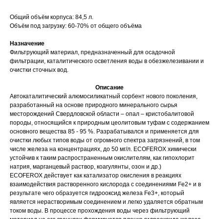
Общий объём корпуса: 84,5 л.
Объём под загрузку: 60-70% от общего объёма
Назначение
Фильтрующий материал, предназначенный для осадочной
фильтрации, каталитического осветления воды в обезжелезивании и
очистки сточных вод.
Описание
Автокаталитический алюмосиликатный сорбент нового поколения,
разработанный на основе природного минерального сырья
месторождений Свердловской области – опал – кристобалитовой
породы, относящийся к природным цеолитовым туфам с содержанием
основного вещества 85 - 95 %. Разрабатывался и применяется для
очистки любых типов воды от огромного спектра загрязнений, в том
числе железа на концентрациях, до 50 мг/л. ECOFEROX химически
устойчив к таким распространенным окислителям, как гипохлорит
натрия, марганцевый раствор, коагулянты, озон и др.)
ECOFEROX действует как катализатор окисления в реакциях
взаимодействия растворенного кислорода с соединениями Fe2+ и в
результате чего образуется гидрооксид железа Fe3+, который
является нерастворимым соединением и легко удаляется обратным
током воды. В процессе прохождения воды через фильтрующий