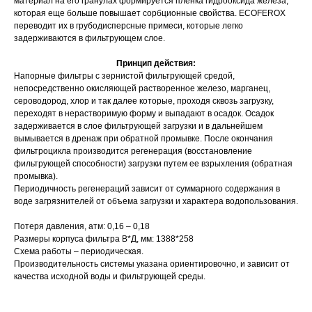
материал на его гранулах формируется пленка гидрооксида железа,
которая еще больше повышает сорбционные свойства. ECOFEROX
переводит их в грубодисперсные примеси, которые легко
задерживаются в фильтрующем слое.
Принцип действия:
Напорные фильтры с зернистой фильтрующей средой,
Поиск
непосредственно окисляющей растворенное железо, марганец,
сероводород, хлор и так далее которые, проходя сквозь загрузку,
переходят в нерастворимую форму и выпадают в осадок. Осадок
задерживается в слое фильтрующей загрузки и в дальнейшем
вымывается в дренаж при обратной промывке. После окончания
фильтроцикла производится регенерация (восстановление
фильтрующей способности) загрузки путем ее взрыхления (обратная
промывка).
Периодичность регенераций зависит от суммарного содержания в
воде загрязнителей от объема загрузки и характера водопользования.
Потеря давления, атм: 0,16 – 0,18
Размеры корпуса фильтра В*Д, мм: 1388*258
Схема работы – периодическая.
Производительность системы указана ориентировочно, и зависит от
качества исходной воды и фильтрующей среды.