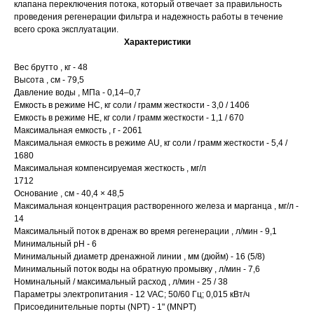
клапана переключения потока, который отвечает за правильность
проведения регенерации фильтра и надежность работы в течение
всего срока эксплуатации.
Характеристики
Вес брутто , кг - 48
Высота , см - 79,5
Давление воды , МПа - 0,14–0,7
Емкость в режиме HC, кг соли / грамм жесткости - 3,0 / 1406
Емкость в режиме HE, кг соли / грамм жесткости - 1,1 / 670
Максимальная емкость , г - 2061
Максимальная емкость в режиме AU, кг соли / грамм жесткости - 5,4 /
1680
Максимальная компенсируемая жесткость , мг/л
1712
Основание , см - 40,4 × 48,5
Максимальная концентрация растворенного железа и марганца , мг/л -
14
Максимальный поток в дренаж во время регенерации , л/мин - 9,1
Минимальный pH - 6
Минимальный диаметр дренажной линии , мм (дюйм) - 16 (5/8)
Минимальный поток воды на обратную промывку , л/мин - 7,6
Номинальный / максимальный расход , л/мин - 25 / 38
Параметры электропитания - 12 VAC; 50/60 Гц; 0,015 кВт/ч
Присоединительные порты (NPT) - 1" (MNPT)