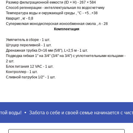
Размер фильтрационной емкости (ID × Н) - 267 × 584
Поиск
Способ регенерации - интеллектуальная по водосчетчику
Температура воды и окружающей среды , °C - +5...+38
Кварцит , кг - 0,8
Супермелкая монодисперсная ионообменная смола , л - 28
Комплектация
Умягчитель в сборе - 1 шт.
Штуцер переливной - 1 шт.
Дренажная трубка D=16 мм (5/8”), L=2,5 м - 1 шт.
Подводка гибкая 1" на 3/4" (3/4" на 3/4") с уплотнительными кольцами -
2 шт.
Блок питания 12 VAC - 1 шт.
Контроллер - 1 шт.
Сливной патрубок 1/2" - 1 шт.
ой воды!
Забота о себе и своей семье начинается с чисто