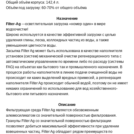
Общий объём корпуса: 142,4 л.
Объём под загрузку: 60-70% от общего объёма
Назначение
Filter-Ag
—осветлительная загрузка «номер один» в мире
водоочистки!
Широко используется в качестве эффективной загрузки с целью
удаления глины, песка, коллоидных частиц из воды, а также
уменьшения цветности воды.
Засыпка Filter Ag может быть использована в качестве наполнителя
установок (систем) механической очистки регенерационного типа с
автоматическим управлением по времени либо по расходу (системы
FAG) на объектах как бытового так и промышленного назначения. В
процессе работы наполнителя в линию подачи очищенной воды не
происходит ни каких выделений вредных примесей, а регенерация
наполнителя Filter Ag происходит обычной водой, поэтому он не имеет
никаких ограничений по использованию для вод хозяйственного-
бытового или питьевого назначения.
Описание
Фильтрующая среда Filter Ag является обезвоженным
алюмосиликатом со значительной поверхностью фильтрования.
Гранулы Filter Ag со значительной поверхностью фильтрации
позволяют добиться максимальной эффективности при удалении
взвешенных частиц. Filter Ag обладает рядом преимуществ по