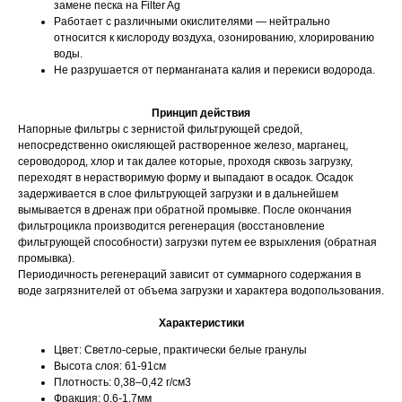
замене песка на Filter Ag
Работает с различными окислителями — нейтрально
относится к кислороду воздуха, озонированию, хлорированию
воды.
Не разрушается от перманганата калия и перекиси водорода.
Принцип действия
Напорные фильтры с зернистой фильтрующей средой,
непосредственно окисляющей растворенное железо, марганец,
сероводород, хлор и так далее которые, проходя сквозь загрузку,
Поиск
переходят в нерастворимую форму и выпадают в осадок. Осадок
задерживается в слое фильтрующей загрузки и в дальнейшем
вымывается в дренаж при обратной промывке. После окончания
фильтроцикла производится регенерация (восстановление
фильтрующей способности) загрузки путем ее взрыхления (обратная
промывка).
Периодичность регенераций зависит от суммарного содержания в
воде загрязнителей от объема загрузки и характера водопользования.
Характеристики
Цвет: Светло-серые, практически белые гранулы
Высота слоя: 61-91см
Плотность: 0,38–0,42 г/см3
Фракция: 0,6-1,7мм