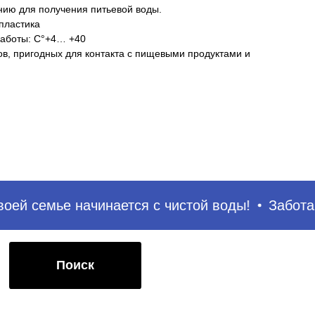
нию для получения питьевой воды.
пластика
аботы: C°+4… +40
ов, пригодных для контакта с пищевыми продуктами и
иск
ей семье начинается с чистой воды!
Забота о