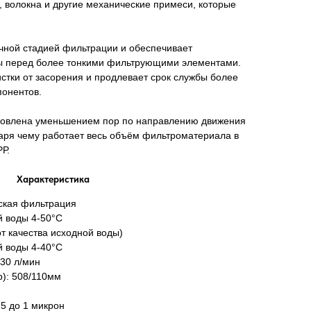
у, волокна и другие механические примеси, которые
ичной стадией фильтрации и обеспечивает
ы перед более тонкими фильтрующими элементами.
стки от засорения и продлевает срок службы более
понентов.
ловлена уменьшением пор по направлению движения
даря чему работает весь объём фильтроматериала в
Р.
Характеристика
ская фильтрация
 воды 4-50°С
от качества исходной воды)
 воды 4-40°С
 30 л/мин
): 508/110мм
 5 до 1 микрон