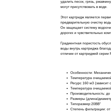
удалить песок, грязь, ржавчин
могут присутствовать в воде.
Этот картридж является перв
предварительную очистку вод
Он защищает систему водоочи
дорогих и чувствительных ком
Градиентная пористость обус
воды внутрь картриджа благо
отличии от картриджей серии Р
Особенности: Механиче
Температура очищаемой
Ресурс 160 м3 (зависит 
Температура очищаемой
Производительность: до
Размеры (длина/диаметр
Типоразмер:20BB"
Степень фильтрации: от