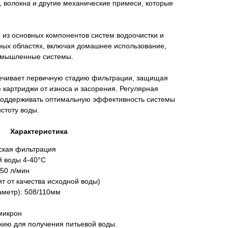
у, волокна и другие механические примеси, которые
 из основных компонентов систем водоочистки и
ных областях, включая домашнее использование,
ромышленные системы.
ечивает первичную стадию фильтрации, защищая
 картриджи от износа и засорения. Регулярная
поддерживать оптимальную эффективность системы
стоту воды.
Характеристика
ская фильтрация
 воды 4-40°С
 50 л/мин
ит от качества исходной воды)
метр): 508/110мм
микрон
нию для получения питьевой воды.