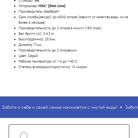
Cтандарт:
SX
Типоразмер:
10SL" (Slim Line)
Производитель: Аквабрайт
Срок службы(ресурс): до 4000 литров (зависит от качества воды, но не
более 6 месяцев)
Производительность: до 2 литров в минуту (180 л/час)
Вес брутто (кг): 0,43 кг
Высота(длинна): 253мм.
Поиск
Диаметр: 71мм.,
Производительность: до 2 литров/мин
Цвет: Серый
Рабочая температура: от +4 до +40 С
Степень фильтрации(пористость): 10 микрон
абота о себе и своей семье начинается с чистой воды!
Забота 