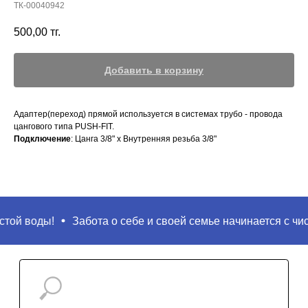
ТК-00040942
500,00
тг.
Добавить в корзину
Адаптер(переход) прямой используется в системах трубо - провода
цангового типа PUSH-FIT.
Подключение
: Цанга 3/8" х Внутренняя резьба 3/8"
Поиск
той воды!
Забота о себе и своей семье начинается с чист